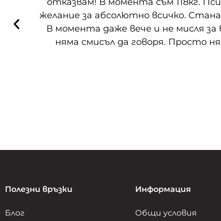
отказвам! В момента съм 118кг. Пс
желание за абсолютно всичко. Станах
В момента даже вече и не мисля за
няма смисъл да говоря. Просто ням
Полезни връзки
Информация
Блог
Общи условия