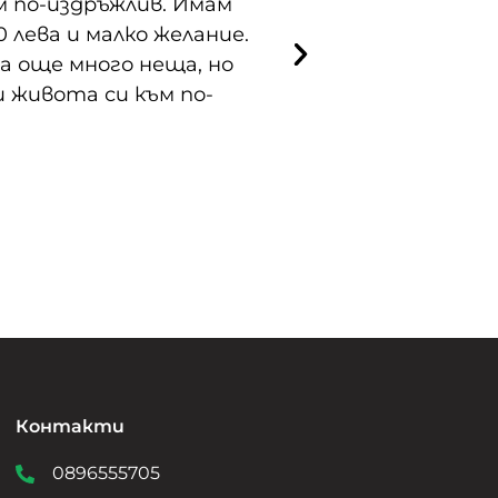
м по-издръжлив. Имам
виждам промени 
 лева и малко желание.
решил да п
ма още много неща, но
и живота си към по-
Контакти
0896555705