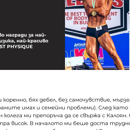
 награди за най-
изика, най-красиво
EST PHYSIQUE
 коренно, бях дебел, без самочувствие, мързе
рамите имах и семейни проблеми). След като 
н колега ми препоръча да се свържа с Калоян. 
тра висок. В началото ми беше доста трудно,