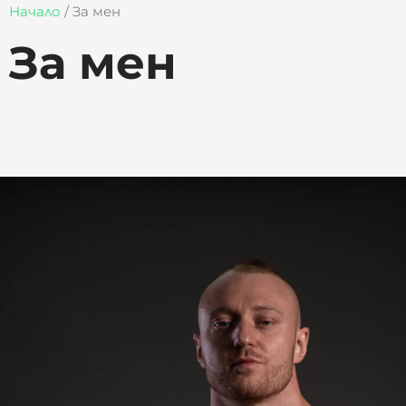
Начало
/
За мен
За мен