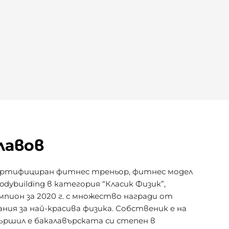
лавов
сертифициран фитнес треньор, фитнес модел
dybuilding в категория “Класик Физик”,
пион за 2020 г. с множество награди от
ания за най-красива физика. Собственик е на
вършил е бакалавърската си степен в