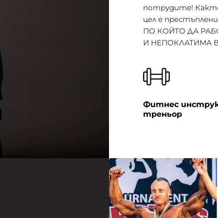
потрудите! Както 
цел е престъплени
ПО КОЙТО ДА РАБ
И НЕПОКЛАТИМА В
Фитнес инстру
треньор