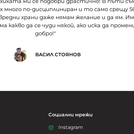
ихиката ми се подобри драстично! В пъти съ
 много по-дисциплиниран и то само срещу 50
 вредни храни даже нямам желание и да ям. И
а какво да се чуди някой, ако иска да промен
добро!"
ВАСИЛ СТОЯНОВ
Социални мрежи
Instagram