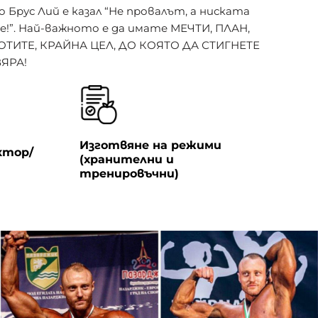
Брус Лий е казал “Не провалът, а ниската
е!”. Най-важното е да имате МЕЧТИ, ПЛАН,
ОТИТE, КРАЙНА ЦЕЛ, ДО КОЯТО ДА СТИГНЕТЕ
ЯРА!
Изготвяне на режими
ктор/
(хранителни и
тренировъчни)