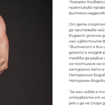
“Аграрен Универси
практикува профе
фитнеса надделяв
От дете спортът 
да притежава най-
възраст започна 
най-известните Bo
“Фитнесът е бил 
докато е младеж ра
трябва да развие 
на постигане на 
натурално като е
Натуралния Бодиби
Натурален бодиби
“За мен човек е т
отказвайте от ме
рее и да не спира 