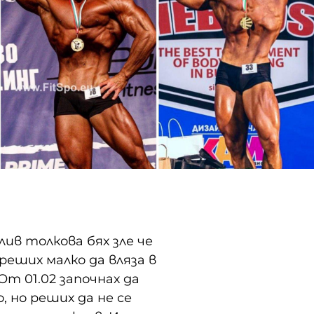
лив толкова бях зле че
"Изключително д
реших малко да вляза в
Калоян ми и
От 01.02 започнах да
подрастваща в
 но реших да не се
период отслаб