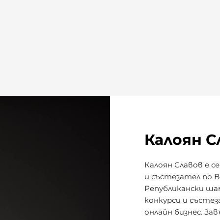
Калоян С
Калоян Славов е 
и състезател по Bo
Републикански шам
конкурси и състез
онлайн бизнес. За