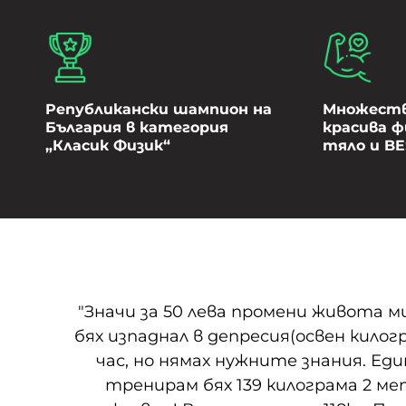
Републикански шампион на
Множество
България в категория
красива ф
„Класик Физик“
тяло и B
"Значи за 50 лева промени живота ми
бях изпаднал в депресия(освен килог
час, но нямах нужните знания. Еди
тренирам бях 139 килограма 2 ме