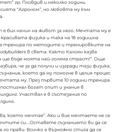
тет” гр. Пловдив и няколко години
сията “Агроном”, но любовта му към
а.
е бил начин на живот за него. Мечтата му е
красивата физика и така на 18 годишна
да тренира по методите и тренировките на
dybuilders в света. Както Калоян казва
и ще бъде моята най-голяма страст!“. Още
збира, че за да получи и изгради тази физика,
съзнание, което да му помогне в целия процес
мечтата му. През първите 10 години тренира
 постигнал богат опит и знания в
лдинг. Участвал е в състезания по
лдинг.
ова, което мечтае”. Ако и вие мечтаете не се
чтите си….Оставете съзнанието ви да се
да го прави. Всичко е възможно стига да се