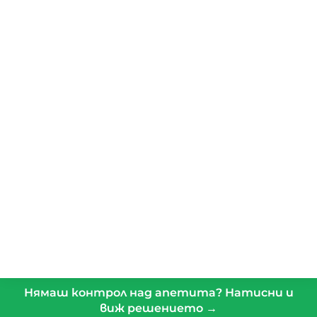
Нямаш контрол над апетита? Натисни и
виж решението →