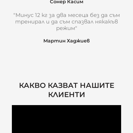
Сонер Касим
"Минус 12 кг за два месеца без да съм
тренирал и да съм спазвал някакъв
режим"
Мартин Хаджиев
КАКВО КАЗВАТ НАШИТЕ
КЛИЕНТИ