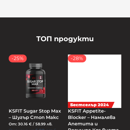
ТОП продукти
-25%
-28%
Бестселър 2024
KSFIT Sugar Stop Max
KSFIT Appetite-
– Шугър Стоп Макс
Blocker – Намалява
Апетита и
От:
30.16
€
/
58.99
лв.