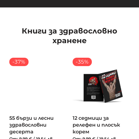
Книги за здравословно
хранене
-37%
-35%
55 бързи и лесни
12 седмици за
здравословни
релефен и плосък
десерта
корем
От:
9.99
€
/
19.54
лв.
От:
9.99
€
/
19.54
лв.