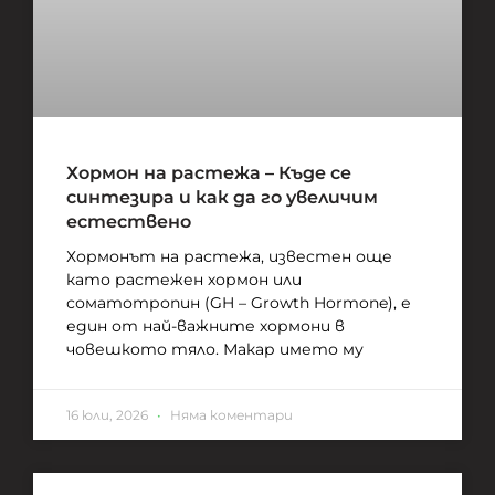
Хормон на растежа – Къде се
синтезира и как да го увеличим
естествено
Хормонът на растежа, известен още
като растежен хормон или
соматотропин (GH – Growth Hormone), е
един от най-важните хормони в
човешкото тяло. Макар името му
16 юли, 2026
Няма коментари