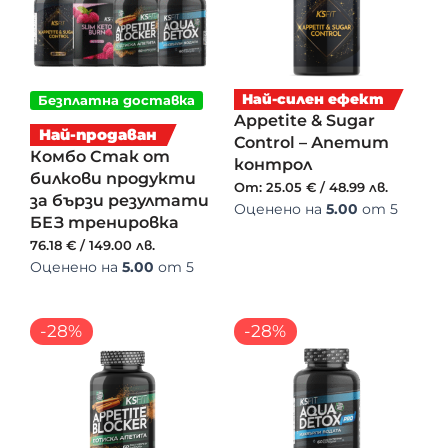
Най-силен ефект
Безплатна доставка
Appetite & Sugar
Най-продаван
Control – Апетит
Комбо Стак от
контрол
билкови продукти
От:
25.05
€
/
48.99
лв.
за бързи резултати
Оценено на
5.00
от 5
БЕЗ тренировка
76.18
€
/
149.00
лв.
Оценено на
5.00
от 5
-28%
-28%