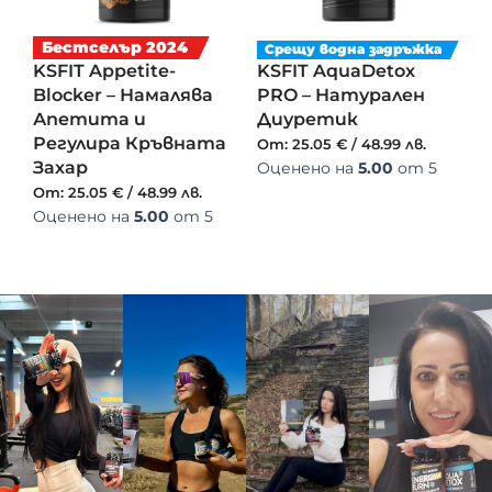
Бестселър 2024
Срещу водна задръжка
KSFIT Appetite-
KSFIT AquaDetox
Blocker – Намалява
PRO – Натурален
Апетита и
Диуретик
Регулира Кръвната
От:
25.05
€
/
48.99
лв.
Захар
Оценено на
5.00
от 5
От:
25.05
€
/
48.99
лв.
Оценено на
5.00
от 5