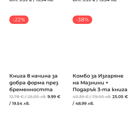
Текущата
Original
Текущата
Original
-22%
-38%
цена
price
цена
price
е:
was:
е:
was:
9.99 €
12.78 €
25.05 €
40.39 €
/
/
/
/
19.54
25.00
48.99
79.00
лв..
лв..
лв..
лв..
Книга 8 начина за
Комбо за Изгаряне
добра форма през
на Мазнини +
бременността
Подарък 3-та книга
12.78
€
/
25.00
лв.
9.99
€
40.39
€
/
79.00
лв.
25.05
€
/
19.54
лв.
/
48.99
лв.