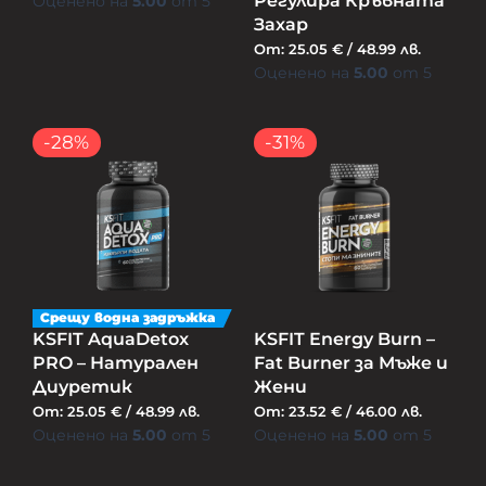
Регулира Кръвната
Оценено на
5.00
от 5
Захар
От:
25.05
€
/
48.99
лв.
Оценено на
5.00
от 5
-28%
-31%
Срещу водна задръжка
KSFIT AquaDetox
KSFIT Energy Burn –
PRO – Натурален
Fat Burner за Мъже и
Диуретик
Жени
От:
25.05
€
/
48.99
лв.
От:
23.52
€
/
46.00
лв.
Оценено на
5.00
от 5
Оценено на
5.00
от 5