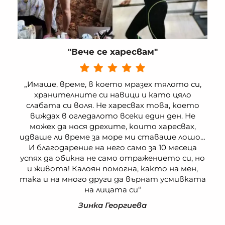
"Вече се харесвам"
„Имаше, време, в което мразех тялото си,
хранителните си навици и като цяло
слабата си воля. Не харесвах това, което
виждах в огледалото всеки един ден. Не
можех да нося дрехите, които харесвах,
идваше ли време за море ми ставаше лошо…
И благодарение на него само за 10 месеца
успях да обикна не само отражението си, но
и живота! Калоян помогна, както на мен,
така и на много други да върнат усмивката
на лицата си“
Зинка Георгиева