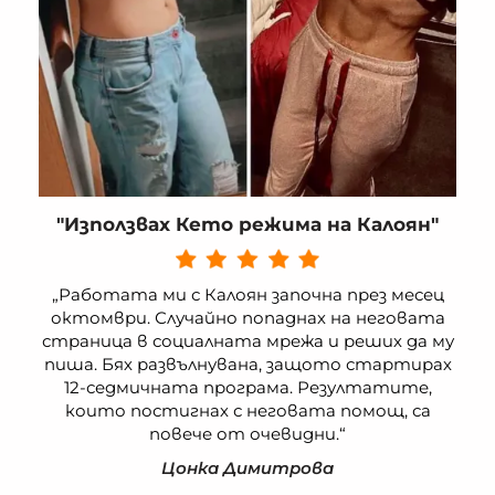
"Използвах Кето режима на Калоян"
„Работата ми с Калоян започна през месец
октомври. Случайно попаднах на неговата
страница в социалната мрежа и реших да му
пиша. Бях развълнувана, защото стартирах
12-седмичната програма. Резултатите,
които постигнах с неговата помощ, са
повече от очевидни.“
Цонка Димитрова