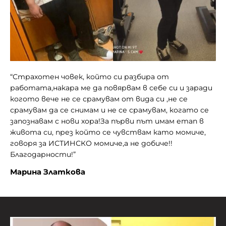
“Страхотен човек, който си разбира от
работата,накара ме да повярвам в себе си и заради
ко
го
то вече не се срамувам от вида си ,не се
срамувам да се снимам и не се срамувам, когато се
запознавам с нови хора!За първи път имам етап в
живота си, през който се чувствам като момиче,
говоря за ИСТИНСКО момиче,а не добиче!!
Благодарности!”
Марина Златкова