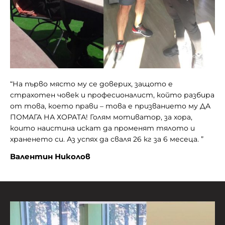
“
На първо място му се доверих
,
защото е
страхотен човек и професионалист
,
който разбира
от това
,
което прави – това е призванието му ДА
ПОМАГА НА ХОРАТА! Голям мотиватор
,
за хора
,
които наистина искат да променят тялото и
храненето си. Аз успях да сваля 26 кг за 6 месеца.
”
Валентин Николов