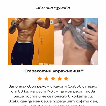
Ивелина Узунова
"Страхотни упражнения!"
Започнах своя режим с Калоян Славов с тегло
от 80 кг., на ръст 170 см, за моя ръст това
беше доста и не се понасях в кожата си.
Всеки ден за мен беше поредният кофти ден,