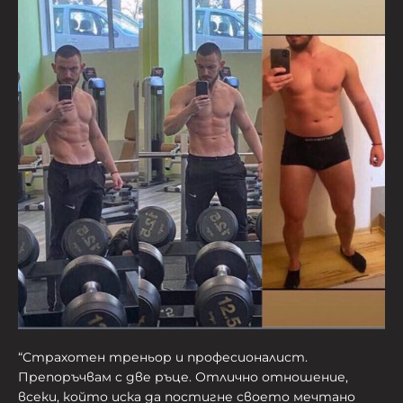
“Страхотен треньор и професионалист.
Препоръчвам с две ръце. Отлично отношение,
всеки, който иска да постигне своето мечтано