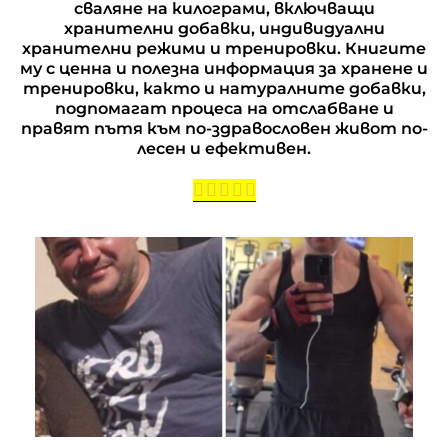
сваляне на килограми, включващи
хранителни добавки, индивидуални
хранителни режими и тренировки. Книгите
му с ценна и полезна информация за хранене и
тренировки, както и натуралните добавки,
подпомагат процеса на отслабване и
правят пътя към по-здравословен живот по-
лесен и ефективен.
Rated





5
out
of
5