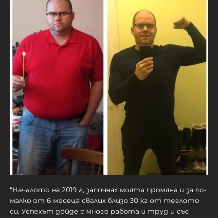
“
Н
ачалото на 2019 г, започнах моята промяна и за по-
малко от 6 месеца свалих близо 30 кг от теглото
си. Успехът дойде с много работа и труд и със