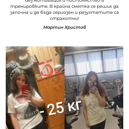
без мотивация и постоянство в
тренировките. В крайна сметка се реших да
започна и да бъда сериозен и резултатите са
страхотни!
Мартин Христов