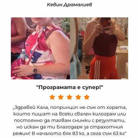
Кевин Драмалиев
"Програмата е супер!"
„Здравей Кала, попринцип не съм от хората,
които пишат на всеки свален килограм или
постоянно да тагвам снимки с резултати,
но искам да ти Благодаря за страхотния
режим! В началото бях 83 кг, а сега съм 63 кг“