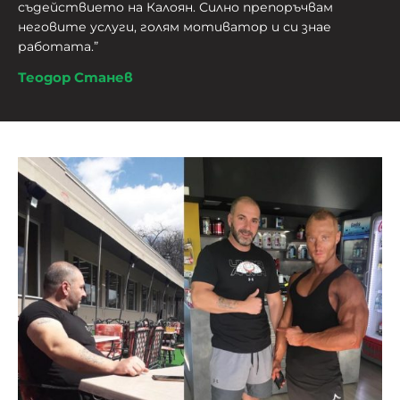
съдействието на
Калоян
. Силно препоръчвам
неговите услуги, голям мотиватор и си знае
работата.”
Теодор Станев