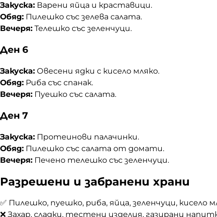
Закуска:
Варени яйца и краставици.
Обяд:
Пилешко със зелева салата.
Вечеря:
Телешко със зеленчуци.
Ден 6
Закуска:
Овесени ядки с кисело мляко.
Обяд:
Риба със спанак.
Вечеря:
Пуешко със салата.
Ден 7
Закуска:
Протеинови палачинки.
Обяд:
Пилешко със салата от домати.
Вечеря:
Печено телешко със зеленчуци.
Разрешени и забранени храни
✅ Пилешко, пуешко, риба, яйца, зеленчуци, кисело мл
❌ Захар, сладки, тестени изделия, газирани напитки