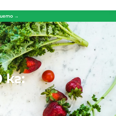
нието →
 кг: