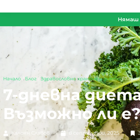
Нямаш 
Начало
/
Блог
/
Здравословно хранене и диети
/
7-дне
7-дневна диета 
Възможно ли е
Калоян Славов
8 септември, 2025