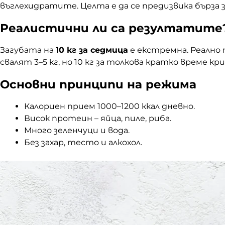
въглехидратите. Целта е да се предизвика бърза
Реалистични ли са резултатите
Загубата на
10 кг за седмица
е екстремна. Реално 
свалят 3–5 кг, но 10 кг за толкова кратко време кри
Основни принципи на режима
Калориен прием 1000–1200 ккал дневно.
Висок протеин – яйца, пиле, риба.
Много зеленчуци и вода.
Без захар, тесто и алкохол.