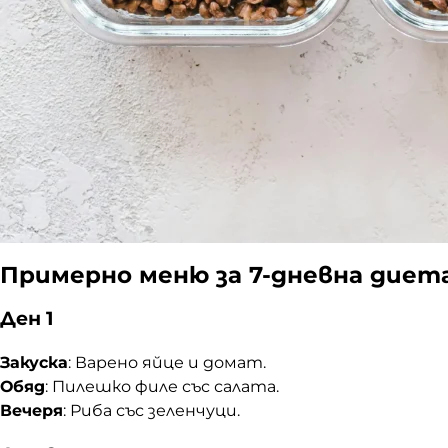
Примерно меню за 7-дневна диет
Ден 1
Закуска
: Варено яйце и домат.
Обяд
: Пилешко филе със салата.
Вечеря
: Риба със зеленчуци.