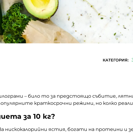
КАТЕГОРИЯ:
к
к
о
о
л
л
илограми – било то за предстоящо събитие, лятна
и
и
популярните краткосрочни режими, но колко реал
ч
ч
е
е
иета за 10 кг?
с
с
т
т
ва нискокалорийни ястия, богати на протеини и зе