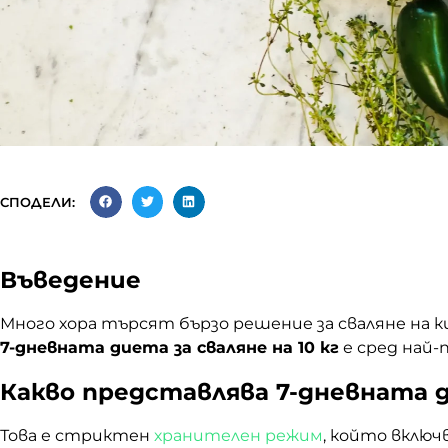
СПОДЕЛИ:
Въведение
Много хора търсят бързо решение за сваляне на к
7-дневната диета за сваляне на 10 кг
е сред най-
Какво представлява 7-дневната д
Това е стриктен
хранителен режим
, който включ