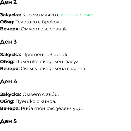
Ден 2
Закуска:
Кисело мляко с
ленено семе
.
Обяд:
Телешко с броколи.
Вечеря:
Омлет със спанак.
Ден 3
Закуска:
Протеинов шейк.
Обяд:
Пилешко със зелен фасул.
Вечеря:
Сьомга със зелена салата.
Ден 4
Закуска:
Омлет с гъби.
Обяд:
Пуешко с киноа.
Вечеря:
Риба тон със зеленчуци.
Ден 5