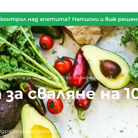
контрол над апетита? Натисни и виж реше
вна диета за сваляне на 10 кг: Възможно ли е?
за сваляне на 10
?
Здравословно хранене и диети